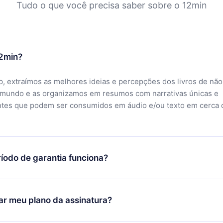
Tudo o que você precisa saber sobre o 12min
12min?
, extraímos as melhores ideias e percepções dos livros de não
 mundo e as organizamos em resumos com narrativas únicas e
ntes que podem ser consumidos em áudio e/ou texto em cerca 
íodo de garantia funciona?
ixar nosso aplicativo e começar a aproveitar nossa biblioteca.
icar satisfeito com nossa plataforma, basta entrar em contato c
r meu plano da assinatura?
porte (
contato@12min.com
) em até 7 dias após a compra e solic
 valor. Você receberá tudo que pagou, sem perguntas ou buroc