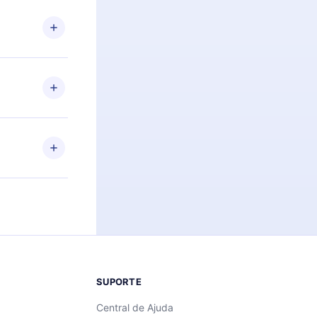
 Por
firmar a
 aniversário
 de 2500+
de ler ou
Android e
 também se
ar a
 de cada
SUPORTE
Central de Ajuda