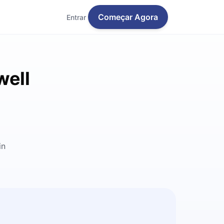
Começar Agora
Entrar
well
in