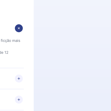
 ficção mais
de 12
 Se por algum
om nossa
itar o
racia.