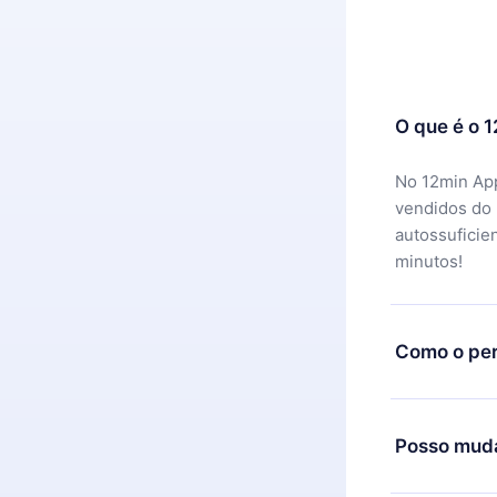
O que é o 
No 12min App
vendidos do
autossuficie
minutos!
Como o per
Você pode ba
motivo não f
Posso muda
equipe de su
reembolso do