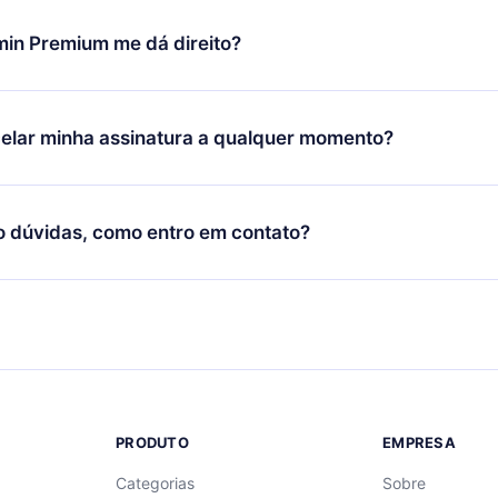
udança só se aplicará a partir do próximo período de cobrança.
você decidiu mudar sua assinatura mensal para anual, após con
min Premium me dá direito?
 o plano anual, o novo plano só será aplicado e cobrado após o
 daquele mês.
ium é um plano que te garante acesso a toda nossa biblioteca
oníveis em 3 línguas (Inglês, espanhol e português) que você po
elar minha assinatura a qualquer momento?
quer momento através do nosso aplicativo disponível para iOS, 
Você também pode ler ou ouvir seus títulos favoritos offline e
cida por não renovar sua assinatura do 12min, você pode cancel
 um quiz de perguntas para te ajudar a fixar o conteúdo no final
ento e o próximo ciclo de cobrança não ocorrerá.
o dúvidas, como entro em contato?
re para entrar em contato por
support@12min.com
.
PRODUTO
EMPRESA
Categorias
Sobre