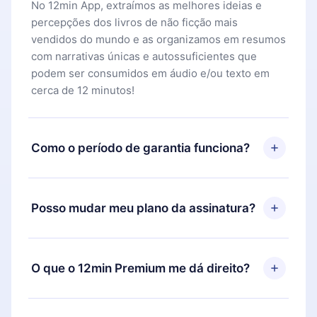
No 12min App, extraímos as melhores ideias e
percepções dos livros de não ficção mais
vendidos do mundo e as organizamos em resumos
com narrativas únicas e autossuficientes que
podem ser consumidos em áudio e/ou texto em
cerca de 12 minutos!
Como o período de garantia funciona?
Você pode baixar nosso aplicativo e começar a
aproveitar nossa biblioteca. Se por algum motivo
Posso mudar meu plano da assinatura?
não ficar satisfeito com nossa plataforma, basta
entrar em contato com nossa equipe de suporte
Sim, mas a mudança só se aplicará a partir do
(
contato@12min.com
) em até 7 dias após a compra
próximo período de cobrança. Por exemplo, se
O que o 12min Premium me dá direito?
e solicitar o reembolso do valor. Você receberá
você decidiu mudar sua assinatura mensal para
tudo que pagou, sem perguntas ou burocracia.
anual, após confirmar a mudança para o plano
O 12min Premium é um plano que te garante
anual, o novo plano só será aplicado e cobrado