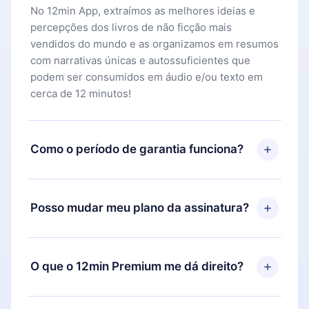
No 12min App, extraímos as melhores ideias e
percepções dos livros de não ficção mais
vendidos do mundo e as organizamos em resumos
com narrativas únicas e autossuficientes que
podem ser consumidos em áudio e/ou texto em
cerca de 12 minutos!
Como o período de garantia funciona?
Você pode baixar nosso aplicativo e começar a
aproveitar nossa biblioteca. Se por algum motivo
Posso mudar meu plano da assinatura?
não ficar satisfeito com nossa plataforma, basta
entrar em contato com nossa equipe de suporte
Sim, mas a mudança só se aplicará a partir do
(
contato@12min.com
) em até 7 dias após a compra
próximo período de cobrança. Por exemplo, se
O que o 12min Premium me dá direito?
e solicitar o reembolso do valor. Você receberá
você decidiu mudar sua assinatura mensal para
tudo que pagou, sem perguntas ou burocracia.
anual, após confirmar a mudança para o plano
O 12min Premium é um plano que te garante
anual, o novo plano só será aplicado e cobrado