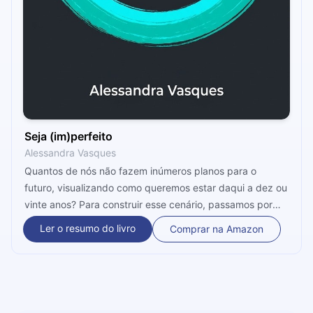
Seja (im)perfeito
Alessandra Vasques
Quantos de nós não fazem inúmeros planos para o
futuro, visualizando como queremos estar daqui a dez ou
vinte anos? Para construir esse cenário, passamos por
uma série de problemas no meio do caminho e
Ler o resumo do livro
Comprar na Amazon
precisamos nos permitir errar, sem remoer culpas. Este
microbook é o resultado de lições práticas trazidas por
especialistas sobre autodesenvolvimento, bem-estar,
saúde e negócios.