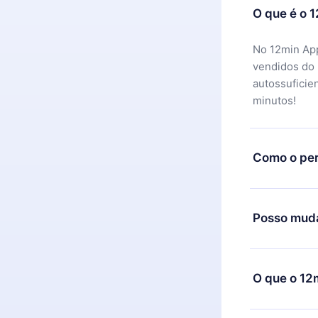
O que é o 
No 12min App
vendidos do
autossuficie
minutos!
Como o per
Você pode ba
motivo não f
Posso muda
equipe de su
reembolso do
Sim, mas a m
exemplo, se 
O que o 12
mudança para
de cobrança
O 12min Prem