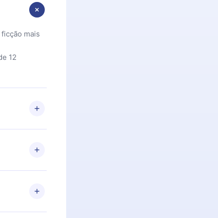
 ficção mais
de 12
 Se por algum
om nossa
itar o
racia.
 Por
firmar a
 aniversário
 de 2500+