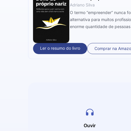
Adriano Silva
O termo “empreender” nunca foi 
alternativa para muitos profis
enorme quantidade de pessoas 
acreditam. Adriano Silva, o noss
para inspirar os leitores (sem 
conhecerá os desafios e os per
Ler o resumo do livro
Comprar na Amaz
Ouvir