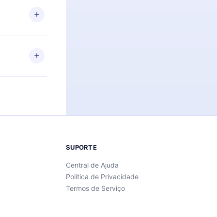
de ler ou
Android e
 também se
ar a
 de cada
SUPORTE
Central de Ajuda
Política de Privacidade
Termos de Serviço