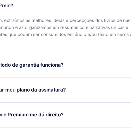
12min?
, extraímos as melhores ideias e percepções dos livros de não
 mundo e as organizamos em resumos com narrativas únicas e
ntes que podem ser consumidos em áudio e/ou texto em cerca 
íodo de garantia funciona?
ixar nosso aplicativo e começar a aproveitar nossa biblioteca.
icar satisfeito com nossa plataforma, basta entrar em contato c
r meu plano da assinatura?
porte (
contato@12min.com
) em até 7 dias após a compra e solic
 valor. Você receberá tudo que pagou, sem perguntas ou buroc
udança só se aplicará a partir do próximo período de cobrança.
você decidiu mudar sua assinatura mensal para anual, após con
min Premium me dá direito?
 o plano anual, o novo plano só será aplicado e cobrado após o
 daquele mês.
ium é um plano que te garante acesso a toda nossa biblioteca