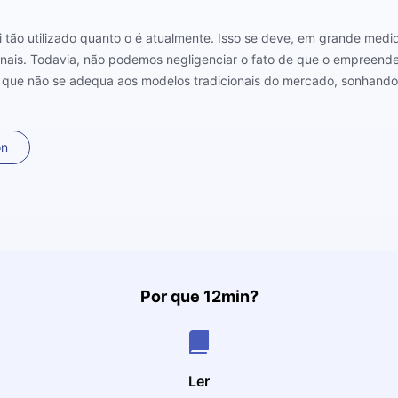
tão utilizado quanto o é atualmente. Isso se deve, em grande medid
sionais. Todavia, não podemos negligenciar o fato de que o empree
que não se adequa aos modelos tradicionais do mercado, sonhando 
o autor, adverte: empreender nunca é simples e fácil. Para provar ess
iludi-los). Dito de outra forma, após conhecer a obra de Silva você, 
calços desse universo.
on
Por que 12min?
Ler