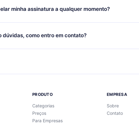
oníveis em 3 línguas (Inglês, espanhol e português) que você po
elar minha assinatura a qualquer momento?
quer momento através do nosso aplicativo disponível para iOS, 
Você também pode ler ou ouvir seus títulos favoritos offline e
cida por não renovar sua assinatura do 12min, você pode cancel
 um quiz de perguntas para te ajudar a fixar o conteúdo no final
ento e o próximo ciclo de cobrança não ocorrerá.
o dúvidas, como entro em contato?
re para entrar em contato por
support@12min.com
.
PRODUTO
EMPRESA
Categorias
Sobre
Preços
Contato
Para Empresas