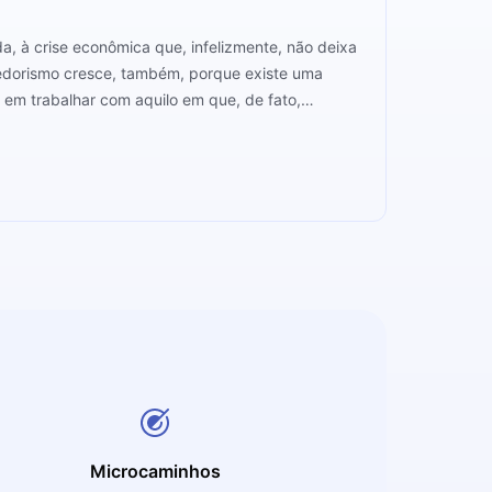
a, à crise econômica que, infelizmente, não deixa
ndedorismo cresce, também, porque existe uma
em trabalhar com aquilo em que, de fato,
a constatação, ele utiliza sua própria trajetória
certamente, se sentirá motivado a empreender, mas,
Microcaminhos