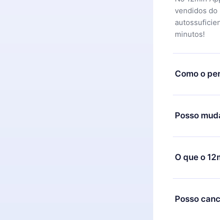
vendidos do
autossuficie
minutos!
Como o per
Você pode ba
motivo não f
Posso muda
equipe de su
reembolso do
Sim, mas a m
exemplo, se 
O que o 12
mudança para
de cobrança
O 12min Prem
títulos disp
Posso canc
ouvir a qual
Computador. 