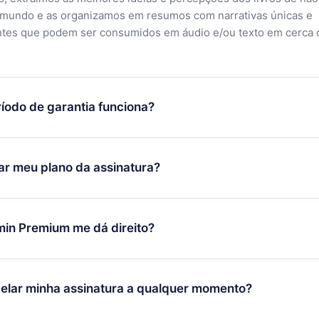
 mundo e as organizamos em resumos com narrativas únicas e
ntes que podem ser consumidos em áudio e/ou texto em cerca 
íodo de garantia funciona?
ixar nosso aplicativo e começar a aproveitar nossa biblioteca.
icar satisfeito com nossa plataforma, basta entrar em contato c
r meu plano da assinatura?
porte (
contato@12min.com
) em até 7 dias após a compra e solic
 valor. Você receberá tudo que pagou, sem perguntas ou buroc
udança só se aplicará a partir do próximo período de cobrança.
você decidiu mudar sua assinatura mensal para anual, após con
min Premium me dá direito?
 o plano anual, o novo plano só será aplicado e cobrado após o
 daquele mês.
ium é um plano que te garante acesso a toda nossa biblioteca
oníveis em 3 línguas (Inglês, espanhol e português) que você po
elar minha assinatura a qualquer momento?
quer momento através do nosso aplicativo disponível para iOS, 
Você também pode ler ou ouvir seus títulos favoritos offline e