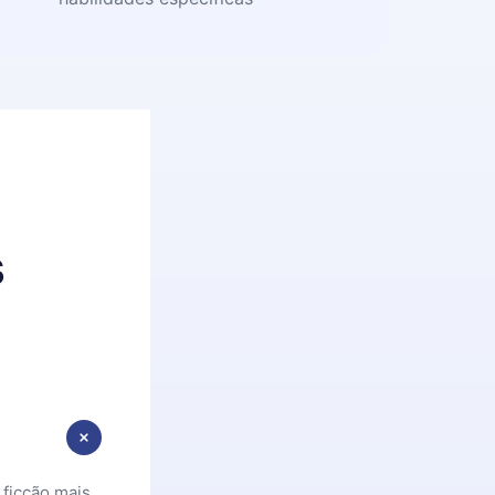
s
 ficção mais