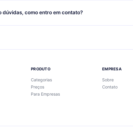
cida por não renovar sua assinatura do 12min, você pode cancel
 um quiz de perguntas para te ajudar a fixar o conteúdo no final
ento e o próximo ciclo de cobrança não ocorrerá.
o dúvidas, como entro em contato?
re para entrar em contato por
support@12min.com
.
PRODUTO
EMPRESA
Categorias
Sobre
Preços
Contato
Para Empresas