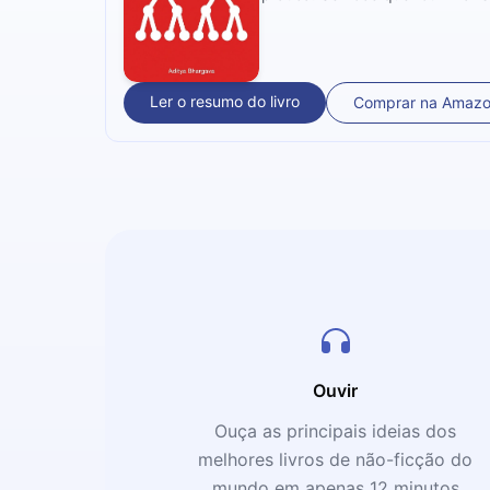
Ler o resumo do livro
Comprar na Amaz
Ouvir
Ouça as principais ideias dos
melhores livros de não-ficção do
mundo em apenas 12 minutos