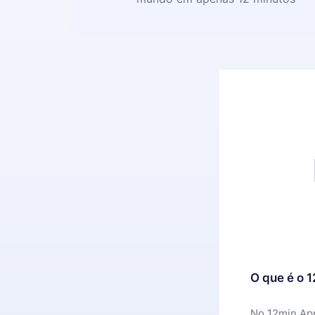
O que é o 
No 12min App