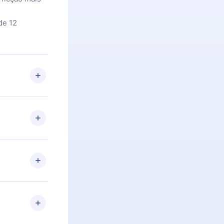
de 12
 Se por algum
om nossa
itar o
racia.
 Por
firmar a
 aniversário
 de 2500+
de ler ou
Android e
 também se