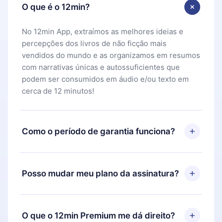
O que é o 12min?
No 12min App, extraímos as melhores ideias e
percepções dos livros de não ficção mais
vendidos do mundo e as organizamos em resumos
com narrativas únicas e autossuficientes que
podem ser consumidos em áudio e/ou texto em
cerca de 12 minutos!
Como o período de garantia funciona?
Você pode baixar nosso aplicativo e começar a
aproveitar nossa biblioteca. Se por algum motivo
Posso mudar meu plano da assinatura?
não ficar satisfeito com nossa plataforma, basta
entrar em contato com nossa equipe de suporte
Sim, mas a mudança só se aplicará a partir do
(
contato@12min.com
) em até 7 dias após a compra
próximo período de cobrança. Por exemplo, se
O que o 12min Premium me dá direito?
e solicitar o reembolso do valor. Você receberá
você decidiu mudar sua assinatura mensal para