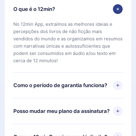
O que é o 12min?
No 12min App, extraímos as melhores ideias e
percepções dos livros de não ficção mais
vendidos do mundo e as organizamos em resumos
com narrativas únicas e autossuficientes que
podem ser consumidos em áudio e/ou texto em
cerca de 12 minutos!
Como o período de garantia funciona?
Você pode baixar nosso aplicativo e começar a
aproveitar nossa biblioteca. Se por algum motivo
Posso mudar meu plano da assinatura?
não ficar satisfeito com nossa plataforma, basta
entrar em contato com nossa equipe de suporte
Sim, mas a mudança só se aplicará a partir do
(
contato@12min.com
) em até 7 dias após a compra
próximo período de cobrança. Por exemplo, se