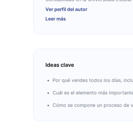
vida dio un giro luego de una década d
Ver perfil del autor
Cuando pudo salir, se volcó a las venta
Leer más
crecimiento personal.
Ideas clave
Por qué vendes todos los días, inclu
Cuál es el elemento más importante
Cómo se compone un proceso de ven