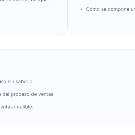
e adicción a las drogas.
Cómo se compone un p
s, los negocios y el
so sin saberlo.
 del proceso de ventas.
tas infalible.