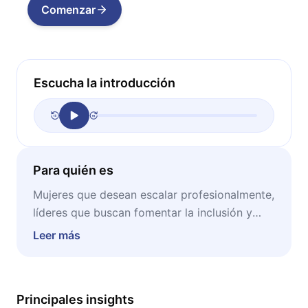
Comenzar
Escucha la introducción
Para quién es
Mujeres que desean escalar profesionalmente,
líderes que buscan fomentar la inclusión y
parejas que aspiran a una vida familiar más
Leer más
equitativa.
Principales insights