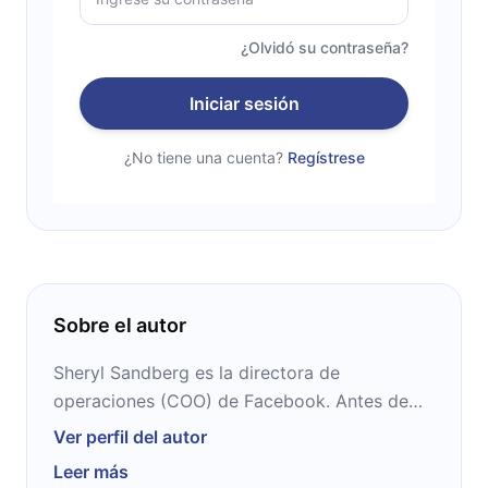
¿Olvidó su contraseña?
Iniciar sesión
¿No tiene una cuenta?
Regístrese
Sobre el autor
Sheryl Sandberg es la directora de
operaciones (COO) de Facebook. Antes de
trabajar en Facebook, era vicepresidente de
Ver perfil del autor
ventas en línea y operaciones en Google. Ella
Leer más
también pasó por el tesoro americano donde