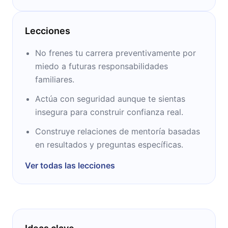
ella era jefe de gabinete. Sharyl vive en el
norte de California con sus hijos y ya fue
Lecciones
elegida una de las 100 personas más
influyentes del mundo por la revista Time y la
No frenes tu carrera preventivamente por
10ª mujer más poderosa del mundo por
miedo a futuras responsabilidades
Forbes.
familiares.
Actúa con seguridad aunque te sientas
insegura para construir confianza real.
Construye relaciones de mentoría basadas
en resultados y preguntas específicas.
Ver todas las lecciones