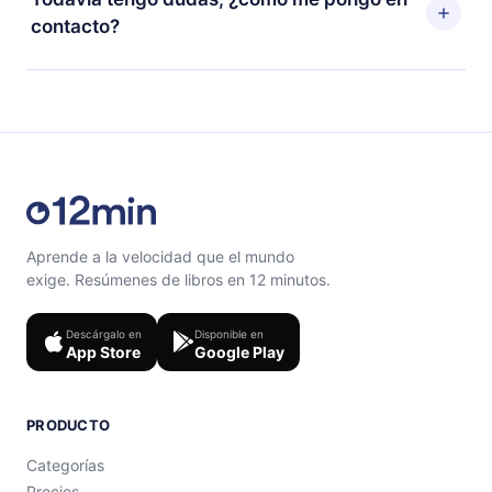
escuchar tus títulos favoritos sin conexión y desafiarte
ciclo de facturación no ocurrirá.
contacto?
con un cuestionario de preguntas para ayudarte a fijar
el contenido al final de cada microlibro.
Siéntete libre de contactarnos en support@12min.com.
Aprende a la velocidad que el mundo
exige. Resúmenes de libros en 12 minutos.
Descárgalo en
Disponible en
App Store
Google Play
PRODUCTO
Categorías
Precios