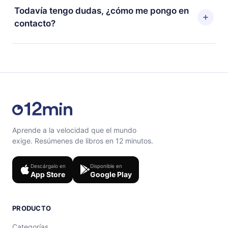
Android y Computadora. También puedes leer o
puedes cancelar en cualquier momento y el próximo
Todavía tengo dudas, ¿cómo me pongo en
escuchar tus títulos favoritos sin conexión y desafiarte
ciclo de facturación no ocurrirá.
contacto?
con un cuestionario de preguntas para ayudarte a fijar
el contenido al final de cada microlibro.
Siéntete libre de contactarnos en
support@12min.com
.
Aprende a la velocidad que el mundo
exige. Resúmenes de libros en 12 minutos.
Descárgalo en
Disponible en
App Store
Google Play
PRODUCTO
Categorías