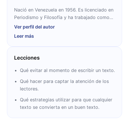
Nació en Venezuela en 1956. Es licenciado en
Periodismo y Filosofía y ha trabajado como
técnico de cine y fotógrafo. También se
Ver perfil del autor
desempeñó como redactor (revista
Leer más
Fundamentos y diario El Mundo) y director
(revista Capital y El Economista). Además,
imparte cursos de comunicación y
Lecciones
periodismo.
Qué evitar al momento de escribir un texto.
Qué hacer para captar la atención de los
lectores.
Qué estrategias utilizar para que cualquier
texto se convierta en un buen texto.