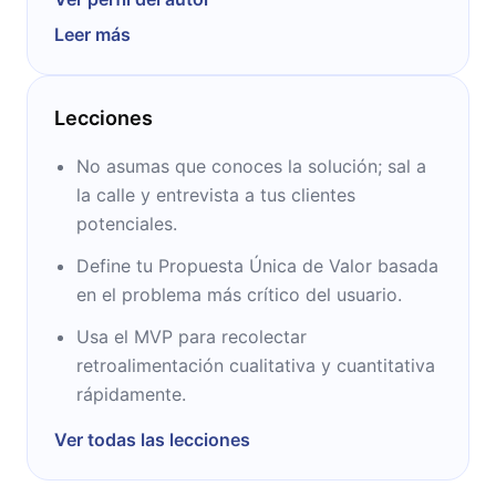
una página "Lean Canvas".
Leer más
Ash es alabado por ofrecer algunos de los
mejores y más prácticos consejos para
Lecciones
emprendedores y empresarios en todo el
mundo. Impulsado por la búsqueda de formas
No asumas que conoces la solución; sal a
mejores y más rápidas para la construcción
la calle y entrevista a tus clientes
de productos exitosos, Ash desarrolló una
potenciales.
metodología sistemática para aumentar las
Define tu Propuesta Única de Valor basada
posibilidades de éxito construido con las
en el problema más crítico del usuario.
técnicas Lean Startup, Customer
Development y Bootstrapping.
Usa el MVP para recolectar
retroalimentación cualitativa y cuantitativa
Ash también es un blogger de negocios líder
rápidamente.
y sus posturas y consejos se presentaron en
Ver todas las lecciones
la revista Inc., Forbes y Fortune. Él
regularmente habla en talleres llenos en todo