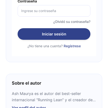
Contraseña
¿Olvidó su contraseña?
Iniciar sesión
¿No tiene una cuenta?
Regístrese
Sobre el autor
Ash Maurya es el autor del best-seller
internacional "Running Lean" y el creador de
la herramienta de modelado de negocios de
Ver perfil del autor