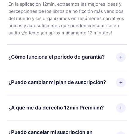
En la aplicación 12min, extraemos las mejores ideas y
percepciones de los libros de no ficción más vendidos
del mundo y las organizamos en resúmenes narrativos
únicos y autosuficientes que pueden consumirse en
audio y/o texto ¡en aproximadamente 12 minutos!
¿Cómo funciona el período de garantía?
Puedes descargar nuestra aplicación y comenzar a
disfrutar de nuestra biblioteca. Si por alguna razón no
¿Puedo cambiar mi plan de suscripción?
estás satisfecho con nuestra plataforma, simplemente
contacta a nuestro equipo de soporte
Sí, pero el cambio solo se aplicará a partir del próximo
(contacto@12min.com) dentro de los 7 días posteriores
período de facturación. Por ejemplo, si decides
¿A qué me da derecho 12min Premium?
a la compra y solicita el reembolso del valor. Recibirás
cambiar tu suscripción mensual a anual, después de
todo lo que pagaste, sin preguntas ni burocracia.
confirmar el cambio al plan anual, el nuevo plan solo se
12min Premium es un plan que te garantiza acceso a
aplicará y cobrará después del aniversario de
toda nuestra biblioteca de más de 2500 títulos
¿Puedo cancelar mi suscripción en
facturación de ese mes.