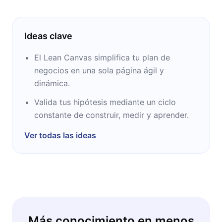
el mundo y sirve como mentor para varios
aceleradores, incluyendo TechStars, MaRS,
Capital Factory y oradores invitados en
Ideas clave
varias universidades, incluyendo MIT, Harvard
y UT Austin. Ash actúa en el consejo
El Lean Canvas simplifica tu plan de
consultivo de una serie de startups y ha
negocios en una sola página ágil y
consultado a empresas nuevas y
dinámica.
establecidas.
Valida tus hipótesis mediante un ciclo
constante de construir, medir y aprender.
Ver todas las ideas
Más conocimiento en menos