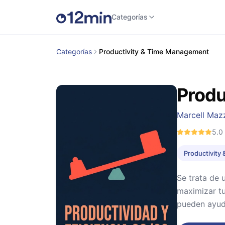
Categorías
Categorías
Productivity & Time Management
Produ
Marcell Maz
5.0
Productivity
Se trata de
maximizar tu
pueden ayuda