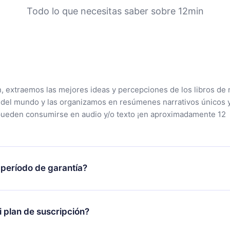
Todo lo que necesitas saber sobre 12min
n, extraemos las mejores ideas y percepciones de los libros de 
 del mundo y las organizamos en resúmenes narrativos únicos 
pueden consumirse en audio y/o texto ¡en aproximadamente 12
 período de garantía?
tra aplicación y comenzar a disfrutar de nuestra biblioteca. Si
s satisfecho con nuestra plataforma, simplemente contacta a
 plan de suscripción?
porte (contacto@12min.com) dentro de los 7 días posteriores a 