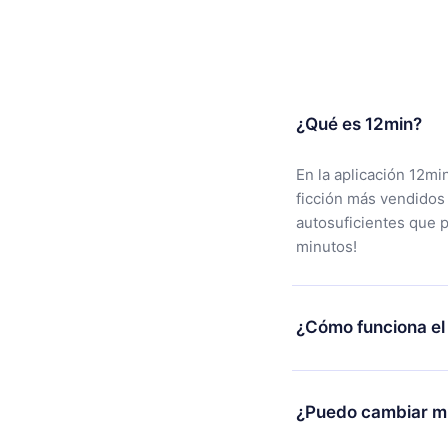
¿Qué es 12min?
En la aplicación 12mi
ficción más vendidos
autosuficientes que 
minutos!
¿Cómo funciona el
Puedes descargar nues
alguna razón no está
¿Puedo cambiar mi
nuestro equipo de so