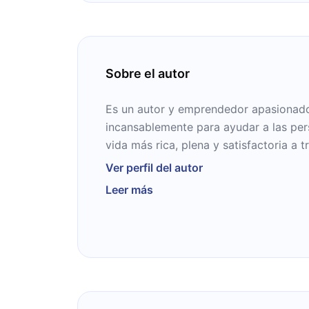
Sobre el autor
Es un autor y emprendedor apasionado
incansablemente para ayudar a las per
vida más rica, plena y satisfactoria a t
conocimientos en áreas como el market
Ver perfil del autor
emprendimiento, la salud y el fitness.
Leer más