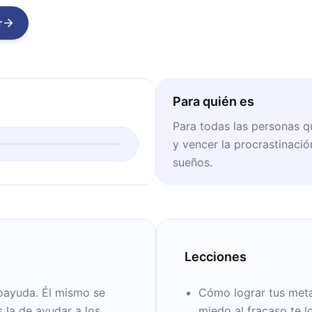
r
Para quién es
Para todas las personas q
y vencer la procrastinació
sueños.
Lecciones
toayuda. Él mismo se
Cómo lograr tus metas
 la de ayudar a los
miedo al fracaso te l