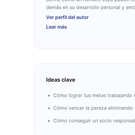
demás en su desarrollo personal y emo
están “Mindfulness”, “Cómo ser más p
Ver perfil del autor
eliminar pensamientos y emociones ne
Leer más
y eficaz”.
Ideas clave
Cómo lograr tus metas trabajando dí
Cómo vencer la pereza eliminando t
Cómo conseguir un socio responsab