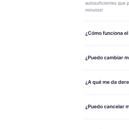
autosuficientes que 
minutos!
¿Cómo funciona el
Puedes descargar nues
alguna razón no está
¿Puedo cambiar mi
nuestro equipo de so
compra y solicita el 
Sí, pero el cambio so
burocracia.
ejemplo, si decides c
¿A qué me da der
cambio al plan anual,
facturación de ese m
12min Premium es un 
2500 títulos disponib
¿Puedo cancelar m
escuchar en cualquie
Android y Computador
Sí, si decides no re
conexión y desafiarte
y el próximo ciclo de 