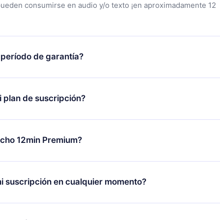
pueden consumirse en audio y/o texto ¡en aproximadamente 12
 período de garantía?
tra aplicación y comenzar a disfrutar de nuestra biblioteca. Si
s satisfecho con nuestra plataforma, simplemente contacta a
 plan de suscripción?
porte (
contacto@12min.com
) dentro de los 7 días posteriores a 
reembolso del valor. Recibirás todo lo que pagaste, sin preguntas
lo se aplicará a partir del próximo período de facturación. Por
ambiar tu suscripción mensual a anual, después de confirmar el
echo 12min Premium?
 el nuevo plan solo se aplicará y cobrará después del aniversari
es.
plan que te garantiza acceso a toda nuestra biblioteca de más 
les en 3 idiomas (inglés, español y portugués) que puedes leer
i suscripción en cualquier momento?
r momento a través de nuestra aplicación disponible para iOS,
a. También puedes leer o escuchar tus títulos favoritos sin
novar tu suscripción a 12min, puedes cancelar en cualquier mom
 con un cuestionario de preguntas para ayudarte a fijar el cont
facturación no ocurrirá.