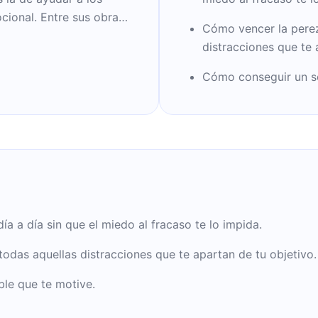
cional. Entre sus obras
Cómo vencer la perez
roductivo” y ”Cómo
distracciones que te 
gativas de forma simple
Cómo conseguir un so
a a día sin que el miedo al fracaso te lo impida.
odas aquellas distracciones que te apartan de tu objetivo.
le que te motive.