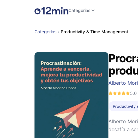
Categorías
Categorías
Productivity & Time Management
Procr
produ
Alberto Mor
5.0
Productivity
Alberto Mori
desafía a se