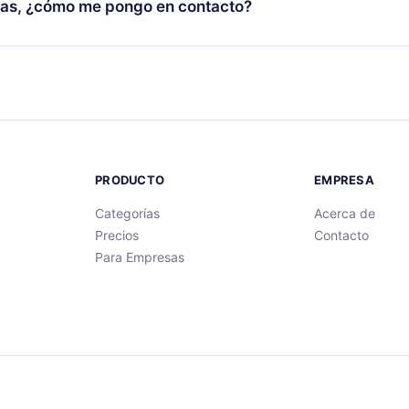
as, ¿cómo me pongo en contacto?
ibro.
ntactarnos en
support@12min.com
.
PRODUCTO
EMPRESA
Categorías
Acerca de
Precios
Contacto
Para Empresas