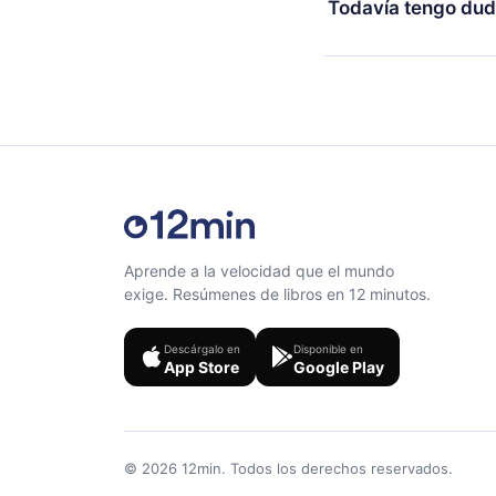
Todavía tengo dud
al final de cada microl
Siéntete libre de co
Aprende a la velocidad que el mundo
exige. Resúmenes de libros en 12 minutos.
Descárgalo en
Disponible en
App Store
Google Play
©
2026
12min.
Todos los derechos reservados.