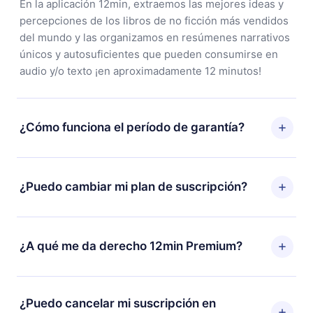
En la aplicación 12min, extraemos las mejores ideas y
percepciones de los libros de no ficción más vendidos
del mundo y las organizamos en resúmenes narrativos
únicos y autosuficientes que pueden consumirse en
audio y/o texto ¡en aproximadamente 12 minutos!
¿Cómo funciona el período de garantía?
Puedes descargar nuestra aplicación y comenzar a
disfrutar de nuestra biblioteca. Si por alguna razón no
¿Puedo cambiar mi plan de suscripción?
estás satisfecho con nuestra plataforma, simplemente
contacta a nuestro equipo de soporte
Sí, pero el cambio solo se aplicará a partir del próximo
(
contacto@12min.com
) dentro de los 7 días posteriores
período de facturación. Por ejemplo, si decides
¿A qué me da derecho 12min Premium?
a la compra y solicita el reembolso del valor. Recibirás
cambiar tu suscripción mensual a anual, después de
todo lo que pagaste, sin preguntas ni burocracia.
confirmar el cambio al plan anual, el nuevo plan solo se
12min Premium es un plan que te garantiza acceso a
aplicará y cobrará después del aniversario de
toda nuestra biblioteca de más de 2500 títulos
¿Puedo cancelar mi suscripción en
facturación de ese mes.