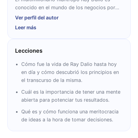
conocido en el mundo de los negocios por
ser una de las caras visibles de la popular
Ver perfil del autor
firma Bridgewater Associates. Estudió en la
Leer más
Universidad de Long Island para luego hacer
una especialización en la Escuela de
Negocios de Harvard. Tiene cuatro hijos, uno
Lecciones
de los cuales es el director de cine Paul Dalio.
Cómo fue la vida de Ray Dalio hasta hoy
en día y cómo descubrió los principios en
el transcurso de la misma.
Cuál es la importancia de tener una mente
abierta para potenciar tus resultados.
Qué es y cómo funciona una meritocracia
de ideas a la hora de tomar decisiones.