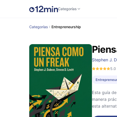
Categorías
Categorías
Entrepreneurship
Piens
Stephen J. 
5.0
Entrepreneu
Esta guía de
manera práct
esta alternat