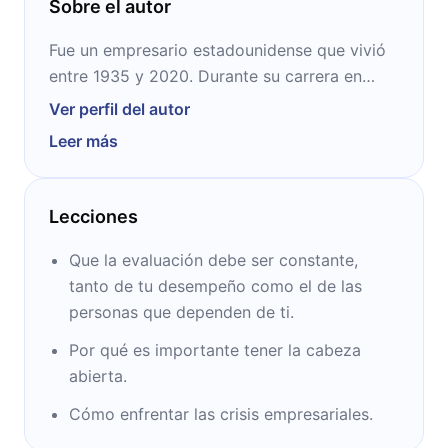
Sobre el autor
Fue un empresario estadounidense que vivió
entre 1935 y 2020. Durante su carrera en
General Electric ayudó a la compañía a
Ver perfil del autor
aumentar sus beneficios a $410.000 millones
Leer más
de dólares. Cuando le tocó retirarse en 2001
recibió una indemnización de $417 millones,
la cifra más alta de la historia. Se casó con
Lecciones
Suzy, su tercera esposa y coautora de este
libro, en 2004.
Que la evaluación debe ser constante,
tanto de tu desempeño como el de las
personas que dependen de ti.
Por qué es importante tener la cabeza
abierta.
Cómo enfrentar las crisis empresariales.