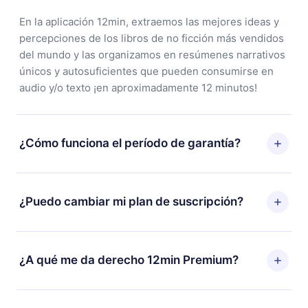
En la aplicación 12min, extraemos las mejores ideas y
percepciones de los libros de no ficción más vendidos
del mundo y las organizamos en resúmenes narrativos
únicos y autosuficientes que pueden consumirse en
audio y/o texto ¡en aproximadamente 12 minutos!
¿Cómo funciona el período de garantía?
Puedes descargar nuestra aplicación y comenzar a
disfrutar de nuestra biblioteca. Si por alguna razón no
¿Puedo cambiar mi plan de suscripción?
estás satisfecho con nuestra plataforma, simplemente
contacta a nuestro equipo de soporte
Sí, pero el cambio solo se aplicará a partir del próximo
(
contacto@12min.com
) dentro de los 7 días posteriores
período de facturación. Por ejemplo, si decides
¿A qué me da derecho 12min Premium?
a la compra y solicita el reembolso del valor. Recibirás
cambiar tu suscripción mensual a anual, después de
todo lo que pagaste, sin preguntas ni burocracia.
confirmar el cambio al plan anual, el nuevo plan solo se
12min Premium es un plan que te garantiza acceso a
aplicará y cobrará después del aniversario de