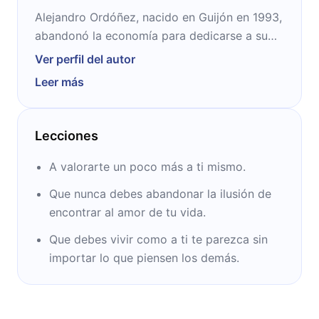
Alejandro Ordóñez, nacido en Guijón en 1993,
abandonó la economía para dedicarse a su
pasión: la escritura. Comenzó escribiendo en
Ver perfil del autor
su blog (porescribir.com), ha ganado
Leer más
popularidad y llegó a publicar libros como
“Ojalá te enamores”.
Lecciones
A valorarte un poco más a ti mismo.
Que nunca debes abandonar la ilusión de
encontrar al amor de tu vida.
Que debes vivir como a ti te parezca sin
importar lo que piensen los demás.