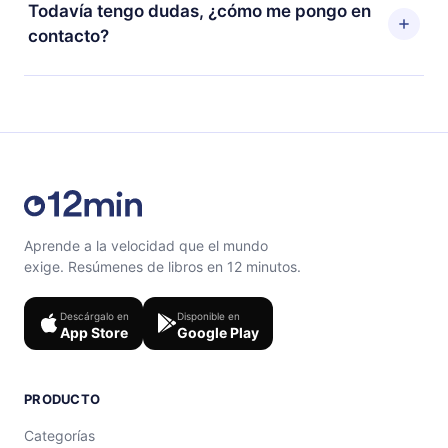
puedes cancelar en cualquier momento y el próximo
Todavía tengo dudas, ¿cómo me pongo en
escuchar tus títulos favoritos sin conexión y desafiarte
ciclo de facturación no ocurrirá.
contacto?
con un cuestionario de preguntas para ayudarte a fijar
el contenido al final de cada microlibro.
Siéntete libre de contactarnos en
support@12min.com
.
Aprende a la velocidad que el mundo
exige. Resúmenes de libros en 12 minutos.
Descárgalo en
Disponible en
App Store
Google Play
PRODUCTO
Categorías