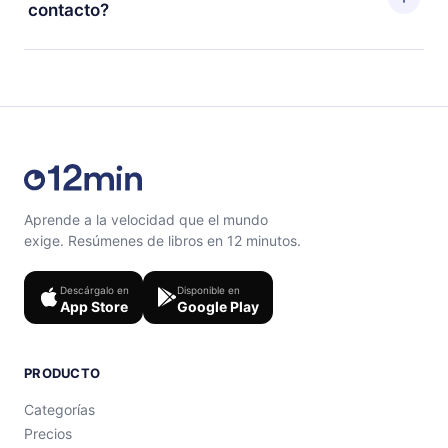
ciclo de facturación no ocurrirá.
contacto?
con un cuestionario de preguntas para ayudarte a fijar
el contenido al final de cada microlibro.
Siéntete libre de contactarnos en
support@12min.com
.
Aprende a la velocidad que el mundo
exige. Resúmenes de libros en 12 minutos.
Descárgalo en
Disponible en
App Store
Google Play
PRODUCTO
Categorías
Precios