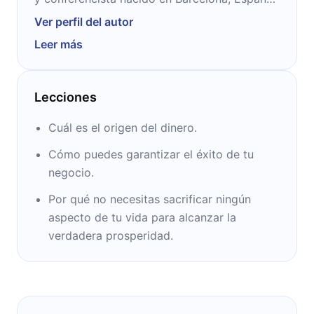
en 1959. Es licenciado en Ciencias
Ver perfil del autor
Económicas, Máster en Comercio Exterior y
Leer más
Máster en Edición. Dirige seminarios e
imparte conferencias. Entre sus temas más
recurrentes se encuentran la economía, el
Lecciones
emprendimiento y el desarrollo del potencial
humano.
Cuál es el origen del dinero.
Cómo puedes garantizar el éxito de tu
negocio.
Por qué no necesitas sacrificar ningún
aspecto de tu vida para alcanzar la
verdadera prosperidad.