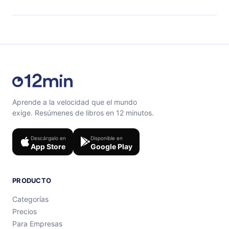
el contenido al final de cada microlibro.
Siéntete libre de contactarnos en support@12min.com.
Aprende a la velocidad que el mundo
exige. Resúmenes de libros en 12 minutos.
Descárgalo en
Disponible en
App Store
Google Play
PRODUCTO
Categorías
Precios
Para Empresas