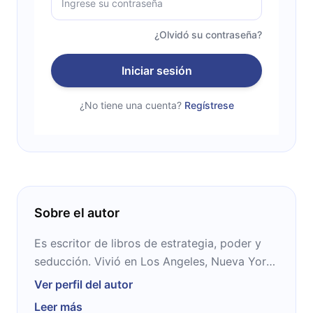
¿Olvidó su contraseña?
Iniciar sesión
¿No tiene una cuenta?
Regístrese
Sobre el autor
Es escritor de libros de estrategia, poder y
seducción. Vivió en Los Angeles, Nueva York,
Londres, Barcelona y Paris y habla varios
Ver perfil del autor
idiomas. Como si eso fuera poco, tuvo cinco
Leer más