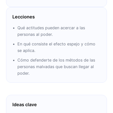
superventas con sus libros. “Las 48 leyes del
poder” ha influenciado a figuras tan diversas
como Fidel Castro, Will Smith o raperos
Lecciones
estadounidenses.
Qué actitudes pueden acercar a las
personas al poder.
En qué consiste el efecto espejo y cómo
se aplica.
Cómo defenderte de los métodos de las
personas malvadas que buscan llegar al
poder.
Ideas clave