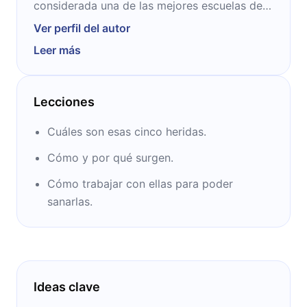
considerada una de las mejores escuelas de
crecimiento personal en Canadá. Además, es
Ver perfil del autor
una reconocida escritora a nivel mundial y
Leer más
comparte la filosofía de su escuela a través
de sus libros.
Lecciones
Cuáles son esas cinco heridas.
Cómo y por qué surgen.
Cómo trabajar con ellas para poder
sanarlas.
Ideas clave