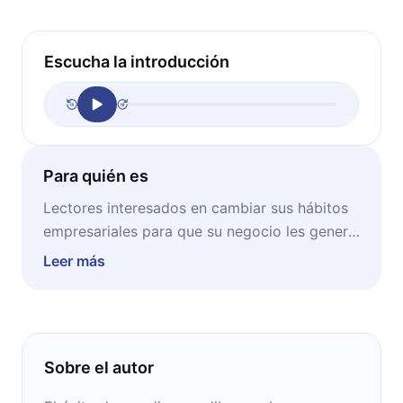
Escucha la introducción
Para quién es
Lectores interesados en cambiar sus hábitos
empresariales para que su negocio les genere
ganancias y de esa manera lograr el
Leer más
crecimiento de su empresa.
Sobre el autor