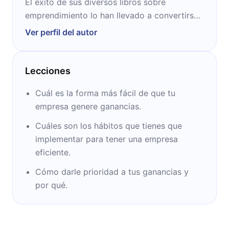
El éxito de sus diversos libros sobre
emprendimiento lo han llevado a convertirse
en conferencista. Empresario reconocido y
Ver perfil del autor
exitoso formado en Virginia Tech, es además
cofundador de la empresa Profit First
Professionals.
Lecciones
Cuál es la forma más fácil de que tu
empresa genere ganancias.
Cuáles son los hábitos que tienes que
implementar para tener una empresa
eficiente.
Cómo darle prioridad a tus ganancias y
por qué.