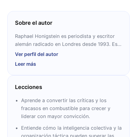
talento individual y los grandes presupuestos.
Sobre el autor
Raphael Honigstein es periodista y escritor
alemán radicado en Londres desde 1993. Es
corresponsal de fútbol inglés para el diario
Ver perfil del autor
alemán Süddeutsche Zeitung, colaboró con
Leer más
The Athletic UK hasta 2024 y participa
regularmente en el programa Euro Leagues
de BBC Radio 5 Live y en el podcast The
Lecciones
Totally Football Show. Es autor de Das
Reboot (2015), que narra el resurgimiento del
Aprende a convertir las críticas y los
fútbol alemán previo al Mundial de 2014, y de
fracasos en combustible para crecer y
Klopp: Bring the Noise (2017), biografía
liderar con mayor convicción.
definitiva de la carrera del entrenador Jurgen
Entiende cómo la inteligencia colectiva y la
Klopp.
organización táctica pueden superar las