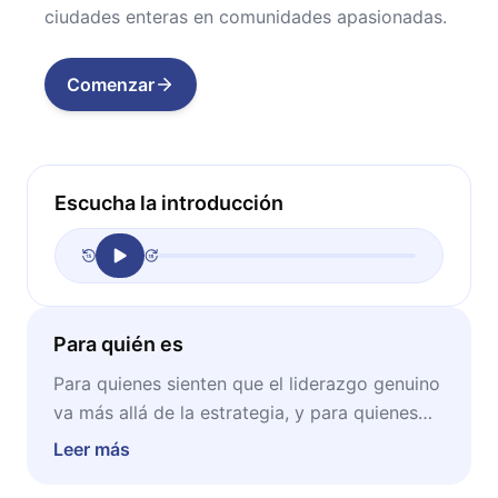
ciudades enteras en comunidades apasionadas.
Comenzar
Escucha la introducción
Para quién es
Para quienes sienten que el liderazgo genuino
va más allá de la estrategia, y para quienes
buscan entender cómo la conexión humana y
Leer más
el esfuerzo colectivo pueden superar el