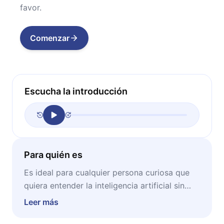
favor.
Comenzar
Escucha la introducción
Para quién es
Es ideal para cualquier persona curiosa que
quiera entender la inteligencia artificial sin
necesidad de ser ingeniero ni programador. Si
Leer más
usted siente que la tecnología avanza y no