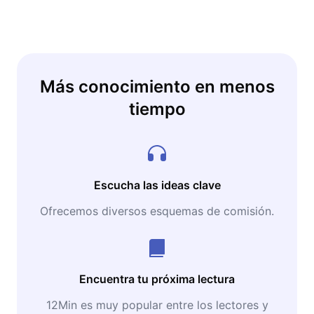
quiere quedarse atrás, esta lectura le da las
bases fundamentales para separar la realidad
de la ciencia ficción y aprovechar las
herramientas digitales en su trabajo y en su
vida diaria.
Más conocimiento en menos
tiempo
Escucha las ideas clave
Ofrecemos diversos esquemas de comisión.
Encuentra tu próxima lectura
12Min es muy popular entre los lectores y