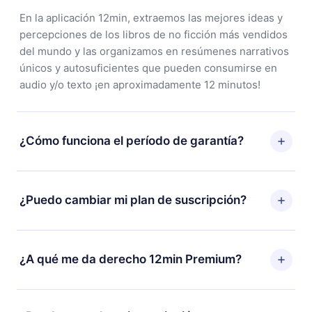
En la aplicación 12min, extraemos las mejores ideas y
percepciones de los libros de no ficción más vendidos
del mundo y las organizamos en resúmenes narrativos
únicos y autosuficientes que pueden consumirse en
audio y/o texto ¡en aproximadamente 12 minutos!
¿Cómo funciona el período de garantía?
Puedes descargar nuestra aplicación y comenzar a
disfrutar de nuestra biblioteca. Si por alguna razón no
¿Puedo cambiar mi plan de suscripción?
estás satisfecho con nuestra plataforma, simplemente
contacta a nuestro equipo de soporte
Sí, pero el cambio solo se aplicará a partir del próximo
(
contacto@12min.com
) dentro de los 7 días posteriores
período de facturación. Por ejemplo, si decides
¿A qué me da derecho 12min Premium?
a la compra y solicita el reembolso del valor. Recibirás
cambiar tu suscripción mensual a anual, después de
todo lo que pagaste, sin preguntas ni burocracia.
confirmar el cambio al plan anual, el nuevo plan solo se
12min Premium es un plan que te garantiza acceso a
aplicará y cobrará después del aniversario de
toda nuestra biblioteca de más de 2500 títulos