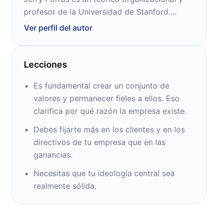
profesor de la Universidad de Stanford.
Estudió en Texas Western College, en la
Ver perfil del autor
Universidad de Cornell y en la de California.
Lecciones
Es fundamental crear un conjunto de
valores y permanecer fieles a ellos. Eso
clarifica por qué razón la empresa existe.
Debes fijarte más en los clientes y en los
directivos de tu empresa que en las
ganancias.
Necesitas que tu ideología central sea
realmente sólida.