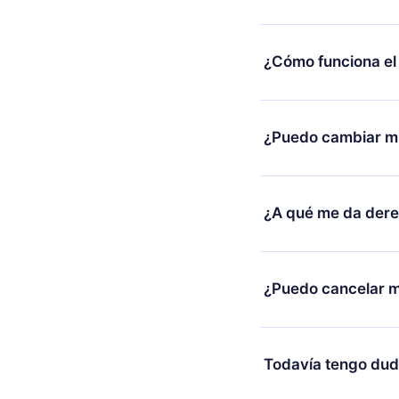
¿Cómo funciona el
Puedes descargar nues
alguna razón no está
¿Puedo cambiar mi
nuestro equipo de so
compra y solicita el 
Sí, pero el cambio so
burocracia.
ejemplo, si decides c
¿A qué me da der
cambio al plan anual,
facturación de ese m
12min Premium es un 
2500 títulos disponib
¿Puedo cancelar m
escuchar en cualquie
Android y Computador
Sí, si decides no re
conexión y desafiarte
y el próximo ciclo de 
Todavía tengo dud
al final de cada microl