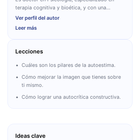
terapia cognitiva y bioética, y con una
trayectoria como psicólogo clínico de más de
Ver perfil del autor
30 años. Su nombre es conocido alrededor
Leer más
del mundo debido a la popularidad de libros
como: “Amores altamente peligrosos” (2008),
“Enamórate de ti” (2012), “Ya te dije adiós,
Lecciones
ahora cómo te olvido” (2016), entre otros.
Cuáles son los pilares de la autoestima.
Cómo mejorar la imagen que tienes sobre
ti mismo.
Cómo lograr una autocrítica constructiva.
Ideas clave