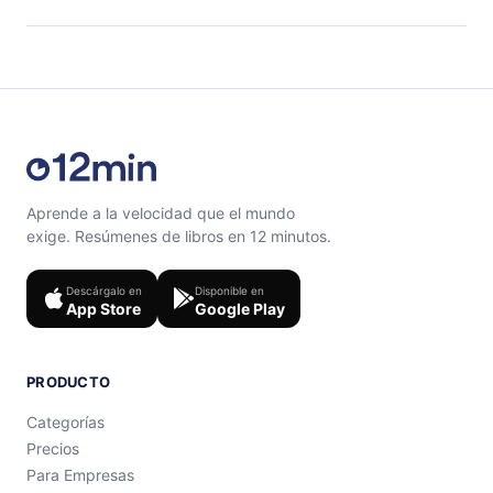
el contenido al final de cada microlibro.
Siéntete libre de contactarnos en
support@12min.com
.
Aprende a la velocidad que el mundo
exige. Resúmenes de libros en 12 minutos.
Descárgalo en
Disponible en
App Store
Google Play
PRODUCTO
Categorías
Precios
Para Empresas