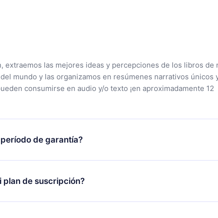
n, extraemos las mejores ideas y percepciones de los libros de 
 del mundo y las organizamos en resúmenes narrativos únicos 
pueden consumirse en audio y/o texto ¡en aproximadamente 12
 período de garantía?
tra aplicación y comenzar a disfrutar de nuestra biblioteca. Si
s satisfecho con nuestra plataforma, simplemente contacta a
 plan de suscripción?
porte (contacto@12min.com) dentro de los 7 días posteriores a 
reembolso del valor. Recibirás todo lo que pagaste, sin preguntas
lo se aplicará a partir del próximo período de facturación. Por
ambiar tu suscripción mensual a anual, después de confirmar el