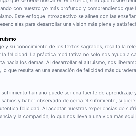
s algo que se debe buscar en el exterior, sino que reside de
ctando con nuestro yo más profundo y comprendiendo que l
ismo. Este enfoque introspectivo se alinea con las enseñan
senciales para desarrollar una visión más plena y satisfe
ltruismo
e y su conocimiento de los textos sagrados, resalta la re
la felicidad. La práctica meditativa no solo nos ayuda a c
ista hacia los demás. Al desarrollar el altruismo, nos liber
 lo que resulta en una sensación de felicidad más duradera
el sufrimiento humano puede ser una fuente de aprendizaje y 
sabios y haber observado de cerca el sufrimiento, sugiere
auténtica felicidad. Al aceptar nuestras experiencias de su
iencia y la compasión, lo que nos lleva a una vida más equil