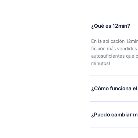
¿Qué es 12min?
En la aplicación 12mi
ficción más vendidos
autosuficientes que 
minutos!
¿Cómo funciona el
Puedes descargar nues
alguna razón no está
¿Puedo cambiar mi
nuestro equipo de so
compra y solicita el 
Sí, pero el cambio so
burocracia.
ejemplo, si decides c