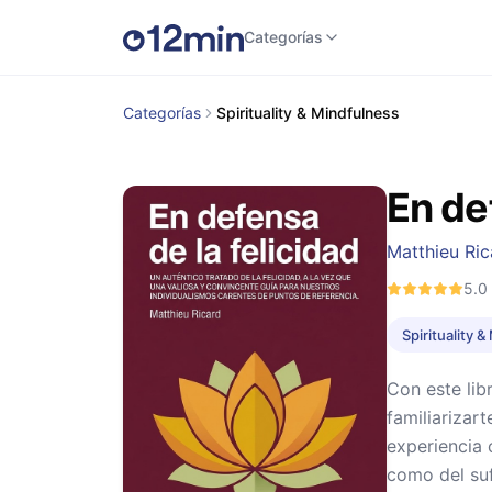
Categorías
Categorías
Spirituality & Mindfulness
En de
Matthieu Ric
5.0
Spirituality 
Con este lib
familiarizar
experiencia 
como del su