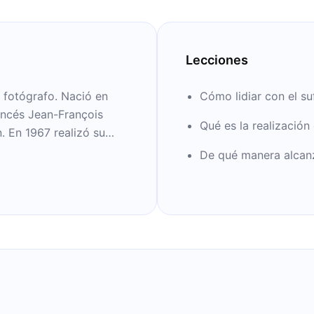
Lecciones
y fotógrafo. Nació en
Cómo lidiar con el su
rancés Jean-François
Qué es la realización 
. En 1967 realizó su
nió con grandes
De qué manera alcanza
rminar su doctorado en
 la región del Himalaya,
40 años.