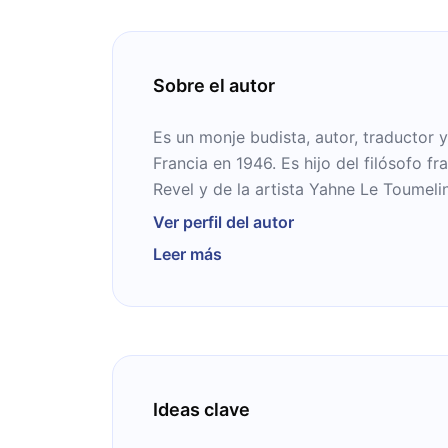
Sobre el autor
Es un monje budista, autor, traductor 
Francia en 1946. Es hijo del filósofo f
Revel y de la artista Yahne Le Toumelin
primera visita a la India, donde se reu
Ver perfil del autor
maestros espirituales del Tíbet. Al te
Leer más
genética celular, en 1972, se trasladó a
donde ha estado viviendo los últimos 
Ideas clave