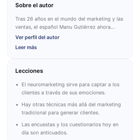
Sobre el autor
Tras 26 años en el mundo del marketing y las
ventas, el español Manu Gutiérrez ahora
gestiona, asesora y forma equipos
Ver perfil del autor
comerciales para Telefónica. Además co-
Leer más
fundó www.EDEAE.com, donde ayuda a
PYMEs, MicroPYMEs y Emprendedores a
convertirse en organizaciones saludables y
Lecciones
resilientes. También se ha convertido en
experto en Inteligencia Emocional por la
El neuromarketing sirve para captar a los
Universidad Intencional de La Rioja.
clientes a través de sus emociones.
Hay otras técnicas más allá del marketing
tradicional para generar clientes.
Las encuestas y los cuestionarios hoy en
día son anticuados.