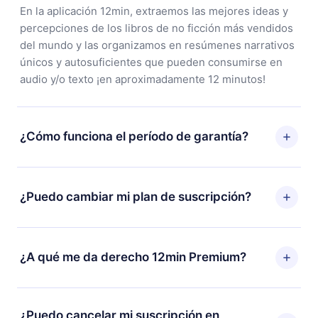
En la aplicación 12min, extraemos las mejores ideas y
percepciones de los libros de no ficción más vendidos
del mundo y las organizamos en resúmenes narrativos
únicos y autosuficientes que pueden consumirse en
audio y/o texto ¡en aproximadamente 12 minutos!
¿Cómo funciona el período de garantía?
Puedes descargar nuestra aplicación y comenzar a
disfrutar de nuestra biblioteca. Si por alguna razón no
¿Puedo cambiar mi plan de suscripción?
estás satisfecho con nuestra plataforma, simplemente
contacta a nuestro equipo de soporte
Sí, pero el cambio solo se aplicará a partir del próximo
(
contacto@12min.com
) dentro de los 7 días posteriores
período de facturación. Por ejemplo, si decides
¿A qué me da derecho 12min Premium?
a la compra y solicita el reembolso del valor. Recibirás
cambiar tu suscripción mensual a anual, después de
todo lo que pagaste, sin preguntas ni burocracia.
confirmar el cambio al plan anual, el nuevo plan solo se
12min Premium es un plan que te garantiza acceso a
aplicará y cobrará después del aniversario de
toda nuestra biblioteca de más de 2500 títulos
¿Puedo cancelar mi suscripción en
facturación de ese mes.