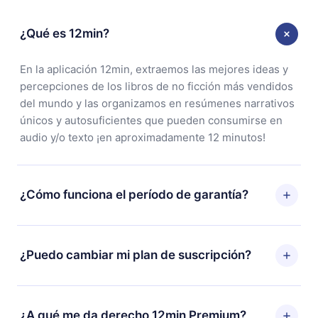
¿Qué es 12min?
En la aplicación 12min, extraemos las mejores ideas y
percepciones de los libros de no ficción más vendidos
del mundo y las organizamos en resúmenes narrativos
únicos y autosuficientes que pueden consumirse en
audio y/o texto ¡en aproximadamente 12 minutos!
¿Cómo funciona el período de garantía?
Puedes descargar nuestra aplicación y comenzar a
disfrutar de nuestra biblioteca. Si por alguna razón no
¿Puedo cambiar mi plan de suscripción?
estás satisfecho con nuestra plataforma, simplemente
contacta a nuestro equipo de soporte
Sí, pero el cambio solo se aplicará a partir del próximo
(contacto@12min.com) dentro de los 7 días posteriores
período de facturación. Por ejemplo, si decides
¿A qué me da derecho 12min Premium?
a la compra y solicita el reembolso del valor. Recibirás