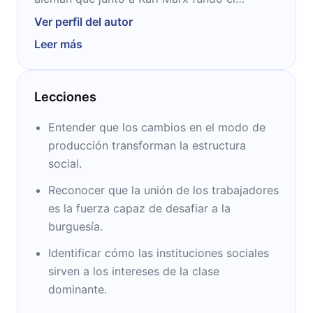
llamado socialismo científico o marxismo. Él
Ver perfil del autor
fue coautor de diversas obras con Marx,
Leer más
siendo que la más conocida es el Manifiesto
Comunista.
Lecciones
Entender que los cambios en el modo de
producción transforman la estructura
social.
Reconocer que la unión de los trabajadores
es la fuerza capaz de desafiar a la
burguesía.
Identificar cómo las instituciones sociales
sirven a los intereses de la clase
dominante.