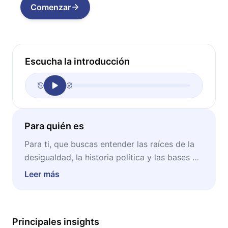
Comenzar
Escucha la introducción
Para quién es
Para ti, que buscas entender las raíces de la
desigualdad, la historia política y las bases de
los movimientos que desafían el sistema
Leer más
actual.
Principales insights