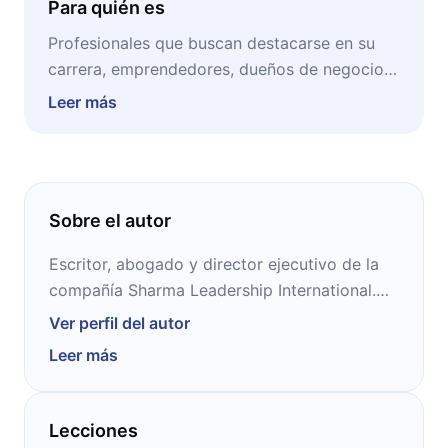
Para quién es
Profesionales que buscan destacarse en su
carrera, emprendedores, dueños de negocios,
líderes de equipo, estudiantes y académicos,
Leer más
lectores en transición profesional, líderes de
familia y comunidad.
Sobre el autor
Escritor, abogado y director ejecutivo de la
compañía Sharma Leadership International.
Trabajó como asesor en liderazgo en
Ver perfil del autor
empresas como Microsoft, Nike y Unilever,
Leer más
además de haber colaborado en la NASA. Es
el autor de obras muy reconocidas, como “El
monje que vendió su Ferrari” (1996) y “El líder
Lecciones
que no tenía cargo” (2010).