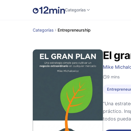
Categorías
Categorías
Entrepreneurship
El gr
Mike Michal
9
mins
Entrepreneu
“Una estrate
práctico. In
todos puedan