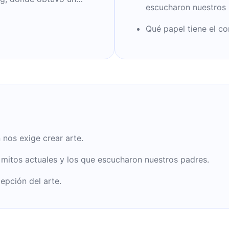
escucharon nuestros 
Según los especialistas,
portantes del siglo XXI.
Qué papel tiene el co
ron a ser bestsellers.
 nos exige crear arte.
s mitos actuales y los que escucharon nuestros padres.
epción del arte.