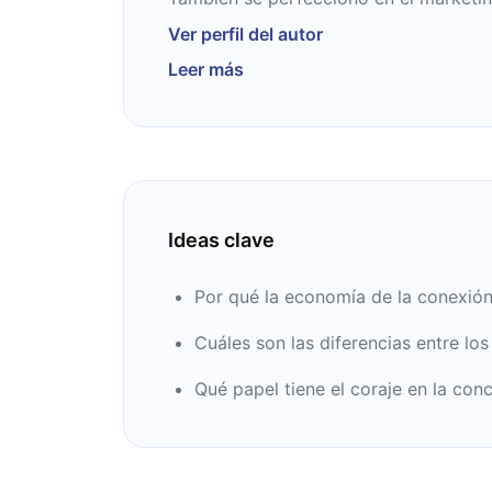
máster en la Universidad de Stanford. 
Ver perfil del autor
es uno de los teóricos del área más im
Leer más
Además, publicó varios libros que llega
Ideas clave
Por qué la economía de la conexión
Cuáles son las diferencias entre lo
Qué papel tiene el coraje en la conc