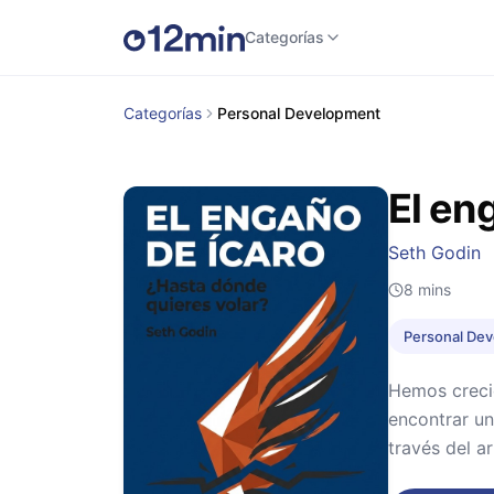
Categorías
Categorías
Personal Development
El en
Seth Godin
8
mins
Personal De
Hemos creci
encontrar un
través del a