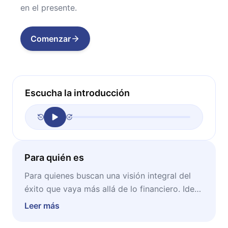
en el presente.
Comenzar
Escucha la introducción
Para quién es
Para quienes buscan una visión integral del
éxito que vaya más allá de lo financiero. Ideal
para emprendedores, inversionistas y
Leer más
cualquier persona interesada en combinar