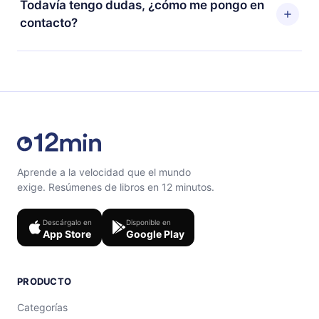
Todavía tengo dudas, ¿cómo me pongo en
escuchar tus títulos favoritos sin conexión y desafiarte
ciclo de facturación no ocurrirá.
contacto?
con un cuestionario de preguntas para ayudarte a fijar
el contenido al final de cada microlibro.
Siéntete libre de contactarnos en
support@12min.com
.
Aprende a la velocidad que el mundo
exige. Resúmenes de libros en 12 minutos.
Descárgalo en
Disponible en
App Store
Google Play
PRODUCTO
Categorías