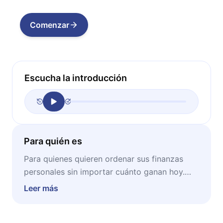
Comenzar
Escucha la introducción
Para quién es
Para quienes quieren ordenar sus finanzas
personales sin importar cuánto ganan hoy.
Ideal para personas que sienten que el dinero
Leer más
nunca alcanza, que postergan sus planes
financieros o que buscan un enfoque práctico