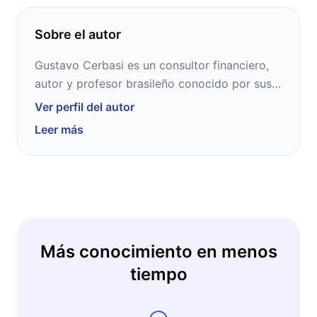
y realista para empezar a construir
patrimonio.
Sobre el autor
Gustavo Cerbasi es un consultor financiero,
autor y profesor brasileño conocido por sus
publicaciones sobre finanzas, planeamiento
Ver perfil del autor
familiar y economía doméstica. Ha publicado
Leer más
quince títulos, que significaron más de 1.7
millones de ventas. Además ha sido
columnista en diversos diarios de su país
como así también en la revista Época.
Más conocimiento en menos
tiempo