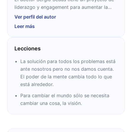
liderazgo y engagement para aumentar la
productividad y rendimiento de empresas. Ha
Ver perfil del autor
dado charlas para TEDx y compañías Fortune
Leer más
100 y Fortune 500. Además escribió dos
libros sobre liderazgo, posicionándose los
dos como el #1 en Amazon Estados Unidos
Lecciones
en su materia.
La solución para todos los problemas está
ante nosotros pero no nos damos cuenta.
El poder de la mente cambia todo lo que
está alrededor.
Para cambiar el mundo sólo se necesita
cambiar una cosa, la visión.