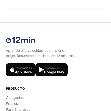
con un cuestionario de preguntas para ayudarte a fijar
el contenido al final de cada microlibro.
Siéntete libre de contactarnos en
support@12min.com
.
Aprende a la velocidad que el mundo
exige. Resúmenes de libros en 12 minutos.
Descárgalo en
Disponible en
App Store
Google Play
PRODUCTO
Categorías
Precios
Para Empresas