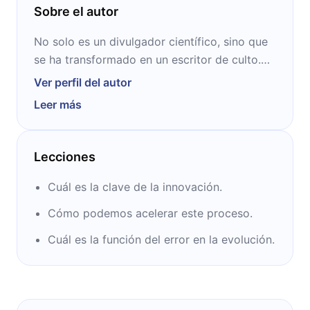
Sobre el autor
No solo es un divulgador científico, sino que
se ha transformado en un escritor de culto.
Tanto su libro “¿De dónde vienen las buenas
Ver perfil del autor
ideas?” como su charla TED homónima lo
Leer más
colocaron como un destacado en el área de
estudio. Nació en Washington, D.C. y estudió
en las universidades Brown y Columbia.
Lecciones
Cuál es la clave de la innovación.
Cómo podemos acelerar este proceso.
Cuál es la función del error en la evolución.