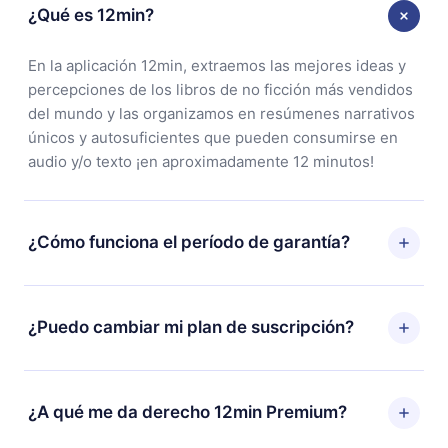
¿Qué es 12min?
En la aplicación 12min, extraemos las mejores ideas y
percepciones de los libros de no ficción más vendidos
del mundo y las organizamos en resúmenes narrativos
únicos y autosuficientes que pueden consumirse en
audio y/o texto ¡en aproximadamente 12 minutos!
¿Cómo funciona el período de garantía?
Puedes descargar nuestra aplicación y comenzar a
disfrutar de nuestra biblioteca. Si por alguna razón no
¿Puedo cambiar mi plan de suscripción?
estás satisfecho con nuestra plataforma, simplemente
contacta a nuestro equipo de soporte
Sí, pero el cambio solo se aplicará a partir del próximo
(
contacto@12min.com
) dentro de los 7 días posteriores
período de facturación. Por ejemplo, si decides
¿A qué me da derecho 12min Premium?
a la compra y solicita el reembolso del valor. Recibirás
cambiar tu suscripción mensual a anual, después de
todo lo que pagaste, sin preguntas ni burocracia.