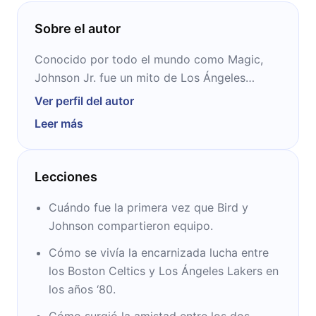
Sobre el autor
Conocido por todo el mundo como Magic,
Johnson Jr. fue un mito de Los Ángeles
Lakers. Con ellos ganó cinco títulos de la
Ver perfil del autor
NBA, además de ser elegido tres veces MVP
Leer más
de la temporada regular y otras tres de las
finales. En 1991 fue diagnosticado como
portador del virus VIH. Desde entonces se
Lecciones
transformó en un embajador de la lucha
contra el VIH/SIDA.
Cuándo fue la primera vez que Bird y
Johnson compartieron equipo.
Cómo se vivía la encarnizada lucha entre
los Boston Celtics y Los Ángeles Lakers en
los años ‘80.
Cómo surgió la amistad entre los dos.