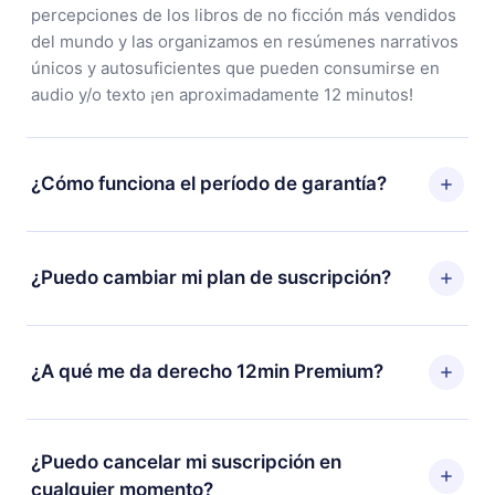
percepciones de los libros de no ficción más vendidos
del mundo y las organizamos en resúmenes narrativos
únicos y autosuficientes que pueden consumirse en
audio y/o texto ¡en aproximadamente 12 minutos!
¿Cómo funciona el período de garantía?
Puedes descargar nuestra aplicación y comenzar a
disfrutar de nuestra biblioteca. Si por alguna razón no
¿Puedo cambiar mi plan de suscripción?
estás satisfecho con nuestra plataforma, simplemente
contacta a nuestro equipo de soporte
Sí, pero el cambio solo se aplicará a partir del próximo
(
contacto@12min.com
) dentro de los 7 días posteriores
período de facturación. Por ejemplo, si decides
¿A qué me da derecho 12min Premium?
a la compra y solicita el reembolso del valor. Recibirás
cambiar tu suscripción mensual a anual, después de
todo lo que pagaste, sin preguntas ni burocracia.
confirmar el cambio al plan anual, el nuevo plan solo se
12min Premium es un plan que te garantiza acceso a
aplicará y cobrará después del aniversario de
toda nuestra biblioteca de más de 2500 títulos
¿Puedo cancelar mi suscripción en
facturación de ese mes.
disponibles en 3 idiomas (inglés, español y portugués)
cualquier momento?