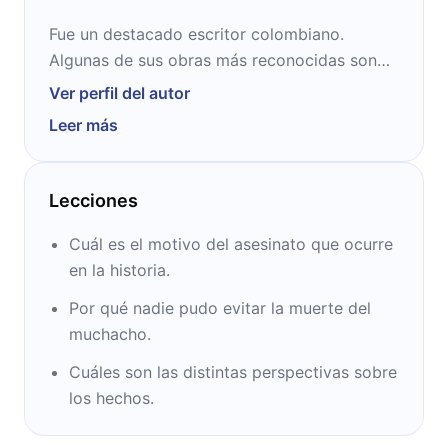
Fue un destacado escritor colombiano.
Algunas de sus obras más reconocidas son
“Cien años de soledad” (1967), “Crónica de
Ver perfil del autor
una muerte anunciada” (1981) y “El amor en
Leer más
los tiempos del cólera” (1985). En el año
1982, recibió el Premio Nobel de Literatura.
Falleció en México en 2014.
Lecciones
Cuál es el motivo del asesinato que ocurre
en la historia.
Por qué nadie pudo evitar la muerte del
muchacho.
Cuáles son las distintas perspectivas sobre
los hechos.