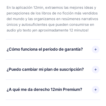
En la aplicación 12min, extraemos las mejores ideas y
percepciones de los libros de no ficción más vendidos
del mundo y las organizamos en resúmenes narrativos
únicos y autosuficientes que pueden consumirse en
audio y/o texto ¡en aproximadamente 12 minutos!
¿Cómo funciona el período de garantía?
Puedes descargar nuestra aplicación y comenzar a
disfrutar de nuestra biblioteca. Si por alguna razón no
¿Puedo cambiar mi plan de suscripción?
estás satisfecho con nuestra plataforma, simplemente
contacta a nuestro equipo de soporte
Sí, pero el cambio solo se aplicará a partir del próximo
(
contacto@12min.com
) dentro de los 7 días posteriores
período de facturación. Por ejemplo, si decides
¿A qué me da derecho 12min Premium?
a la compra y solicita el reembolso del valor. Recibirás
cambiar tu suscripción mensual a anual, después de
todo lo que pagaste, sin preguntas ni burocracia.
confirmar el cambio al plan anual, el nuevo plan solo se
12min Premium es un plan que te garantiza acceso a
aplicará y cobrará después del aniversario de