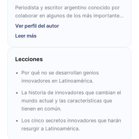
Periodista y escritor argentino conocido por
colaborar en algunos de los más importantes
medios de comunicación a nivel internacional,
Ver perfil del autor
como The New York Times, The Washington
Leer más
Post y la BBC, entre otros. Fue elegido por
Forbes como uno de los “500 periodistas más
importantes”.
Lecciones
Por qué no se desarrollan genios
innovadores en Latinoamérica.
La historia de innovadores que cambian el
mundo actual y las características que
tienen en común.
Los cinco secretos innovadores que harán
resurgir a Latinoamérica.