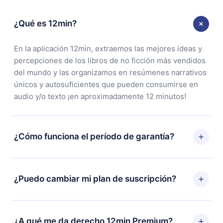
¿Qué es 12min?
En la aplicación 12min, extraemos las mejores ideas y
percepciones de los libros de no ficción más vendidos
del mundo y las organizamos en resúmenes narrativos
únicos y autosuficientes que pueden consumirse en
audio y/o texto ¡en aproximadamente 12 minutos!
¿Cómo funciona el período de garantía?
Puedes descargar nuestra aplicación y comenzar a
disfrutar de nuestra biblioteca. Si por alguna razón no
¿Puedo cambiar mi plan de suscripción?
estás satisfecho con nuestra plataforma, simplemente
contacta a nuestro equipo de soporte
Sí, pero el cambio solo se aplicará a partir del próximo
(
contacto@12min.com
) dentro de los 7 días posteriores
período de facturación. Por ejemplo, si decides
¿A qué me da derecho 12min Premium?
a la compra y solicita el reembolso del valor. Recibirás