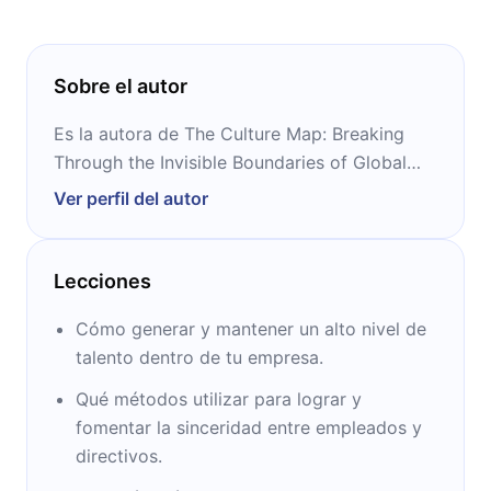
Sobre el autor
Es la autora de The Culture Map: Breaking
Through the Invisible Boundaries of Global
Business y profesora en INSED, una de las
Ver perfil del autor
escuelas de negocios internacionales más
importantes del mundo.
Lecciones
Cómo generar y mantener un alto nivel de
talento dentro de tu empresa.
Qué métodos utilizar para lograr y
fomentar la sinceridad entre empleados y
directivos.