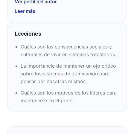
Ver perfil del autor
escritor y periodista por sus posturas
Leer más
antiimperialistas, antinazis y antistalinistas.
Fue un gran defensor del socialismo
democrático. Es considerado como el
Lecciones
segundo mejor escritor británico desde 1945
hasta la actualidad, en un listado hecho por
Cuáles son las consecuencias sociales y
The Times, detrás de Philip Larkin.
culturales de vivir en sistemas totalitarios.
La importancia de mantener un ojo crítico
sobre los sistemas de dominación para
pensar por nosotros mismos.
Cuáles son los motivos de los líderes para
mantenerse en el poder.