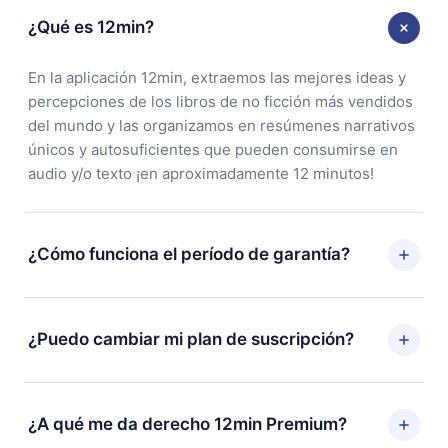
¿Qué es 12min?
En la aplicación 12min, extraemos las mejores ideas y
percepciones de los libros de no ficción más vendidos
del mundo y las organizamos en resúmenes narrativos
únicos y autosuficientes que pueden consumirse en
audio y/o texto ¡en aproximadamente 12 minutos!
¿Cómo funciona el período de garantía?
Puedes descargar nuestra aplicación y comenzar a
disfrutar de nuestra biblioteca. Si por alguna razón no
¿Puedo cambiar mi plan de suscripción?
estás satisfecho con nuestra plataforma, simplemente
contacta a nuestro equipo de soporte
Sí, pero el cambio solo se aplicará a partir del próximo
(
contacto@12min.com
) dentro de los 7 días posteriores
período de facturación. Por ejemplo, si decides
¿A qué me da derecho 12min Premium?
a la compra y solicita el reembolso del valor. Recibirás
cambiar tu suscripción mensual a anual, después de