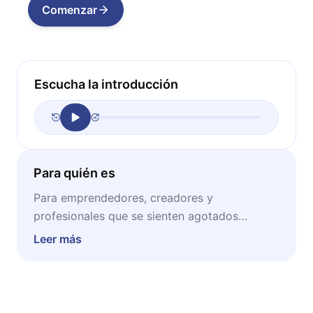
Comenzar
Escucha la introducción
Para quién es
Para emprendedores, creadores y
profesionales que se sienten agotados
haciendo "más de lo mismo" sin ver
Leer más
resultados a la altura del esfuerzo. Si usted
siente que trabaja demasiado y crece muy
poco, este microbook le muestra que el
problema no es falta de dedicación — es