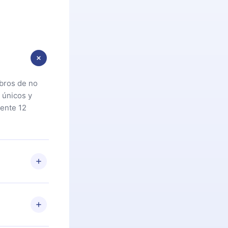
ibros de no
 únicos y
ente 12
oteca. Si por
cta a
riores a la
preguntas ni