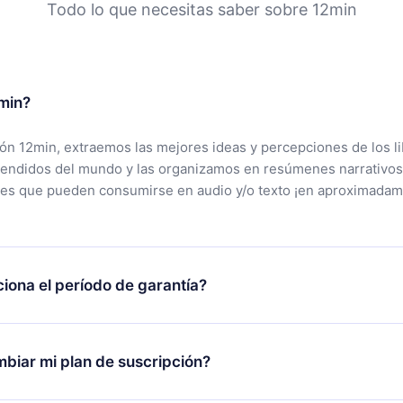
Todo lo que necesitas saber sobre 12min
min?
ción 12min, extraemos las mejores ideas y percepciones de los l
vendidos del mundo y las organizamos en resúmenes narrativos
tes que pueden consumirse en audio y/o texto ¡en aproximadam
iona el período de garantía?
rgar nuestra aplicación y comenzar a disfrutar de nuestra bibli
 no estás satisfecho con nuestra plataforma, simplemente conta
biar mi plan de suscripción?
po de soporte (
contacto@12min.com
) dentro de los 7 días poste
cita el reembolso del valor. Recibirás todo lo que pagaste, sin 