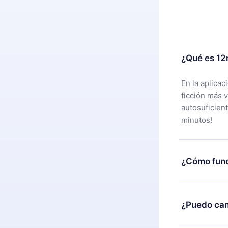
¿Qué es 12
En la aplica
ficción más 
autosuficien
minutos!
¿Cómo func
Puedes desca
alguna razón
¿Puedo cam
nuestro equi
compra y soli