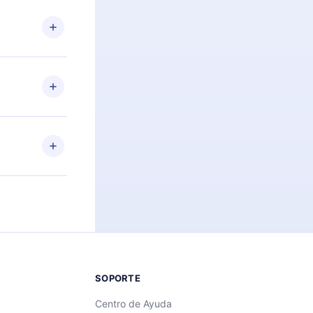
n. Por
firmar el
niversario de
a de más de
des leer o
ra iOS,
s sin
uier momento
 el contenido
SOPORTE
Centro de Ayuda