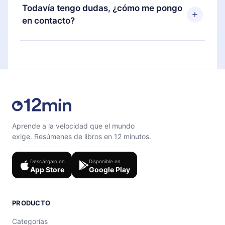
disponible para iOS, Android y Computadora.
puedes cancelar en cualquier momento y el
Todavía tengo dudas, ¿cómo me pongo
También puedes leer o escuchar tus títulos
próximo ciclo de facturación no ocurrirá.
en contacto?
favoritos sin conexión y desafiarte con un
cuestionario de preguntas para ayudarte a fijar el
Siéntete libre de contactarnos en
contenido al final de cada microlibro.
support@12min.com
.
Aprende a la velocidad que el mundo
exige. Resúmenes de libros en 12 minutos.
Descárgalo en
Disponible en
App Store
Google Play
PRODUCTO
Categorías