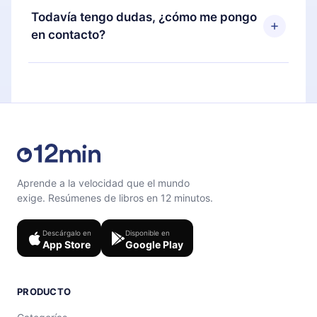
disponible para iOS, Android y Computadora.
puedes cancelar en cualquier momento y el
Todavía tengo dudas, ¿cómo me pongo
También puedes leer o escuchar tus títulos
próximo ciclo de facturación no ocurrirá.
en contacto?
favoritos sin conexión y desafiarte con un
cuestionario de preguntas para ayudarte a fijar el
Siéntete libre de contactarnos en
contenido al final de cada microlibro.
support@12min.com
.
Aprende a la velocidad que el mundo
exige. Resúmenes de libros en 12 minutos.
Descárgalo en
Disponible en
App Store
Google Play
PRODUCTO