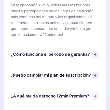
En la aplicación 12min, extraemos las mejores
ideas y percepciones de los libros de no ficción
más vendidos del mundo y las organizamos en
resúmenes narrativos únicos y autosuficientes
que pueden consumirse en audio y/o texto ¡en
aproximadamente 12 minutos!
¿Cómo funciona el período de garantía?
Puedes descargar nuestra aplicación y comenzar a
disfrutar de nuestra biblioteca. Si por alguna razón
¿Puedo cambiar mi plan de suscripción?
no estás satisfecho con nuestra plataforma,
simplemente contacta a nuestro equipo de
Sí, pero el cambio solo se aplicará a partir del
soporte (
contacto@12min.com
) dentro de los 7
próximo período de facturación. Por ejemplo, si
¿A qué me da derecho 12min Premium?
días posteriores a la compra y solicita el
decides cambiar tu suscripción mensual a anual,
reembolso del valor. Recibirás todo lo que
después de confirmar el cambio al plan anual, el
pagaste, sin preguntas ni burocracia.
12min Premium es un plan que te garantiza acceso