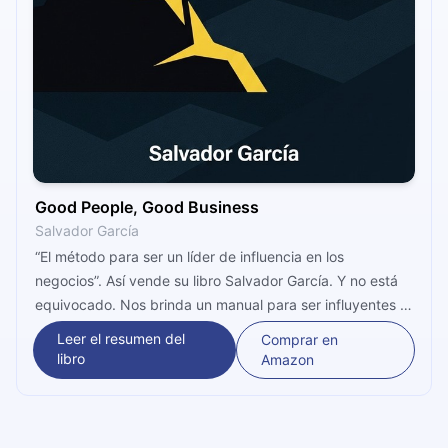
Good People, Good Business
Salvador García
“El método para ser un líder de influencia en los
negocios”. Así vende su libro Salvador García. Y no está
equivocado. Nos brinda un manual para ser influyentes y
estudia las cualidades del interior de las personas y cómo
Leer el resumen del
Comprar en
se miden.
libro
Amazon