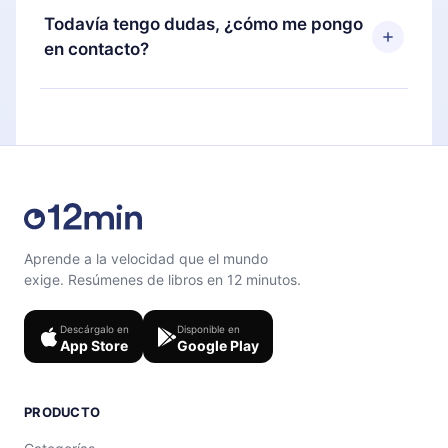
disponible para iOS, Android y Computadora.
puedes cancelar en cualquier momento y el
Todavía tengo dudas, ¿cómo me pongo
También puedes leer o escuchar tus títulos
próximo ciclo de facturación no ocurrirá.
en contacto?
favoritos sin conexión y desafiarte con un
cuestionario de preguntas para ayudarte a fijar el
Siéntete libre de contactarnos en
contenido al final de cada microlibro.
support@12min.com
.
Aprende a la velocidad que el mundo
exige. Resúmenes de libros en 12 minutos.
Descárgalo en
Disponible en
App Store
Google Play
PRODUCTO