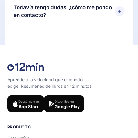
disponible para iOS, Android y Computadora.
puedes cancelar en cualquier momento y el
Todavía tengo dudas, ¿cómo me pongo
También puedes leer o escuchar tus títulos
próximo ciclo de facturación no ocurrirá.
en contacto?
favoritos sin conexión y desafiarte con un
cuestionario de preguntas para ayudarte a fijar el
Siéntete libre de contactarnos en
contenido al final de cada microlibro.
support@12min.com
.
Aprende a la velocidad que el mundo
exige. Resúmenes de libros en 12 minutos.
Descárgalo en
Disponible en
App Store
Google Play
PRODUCTO