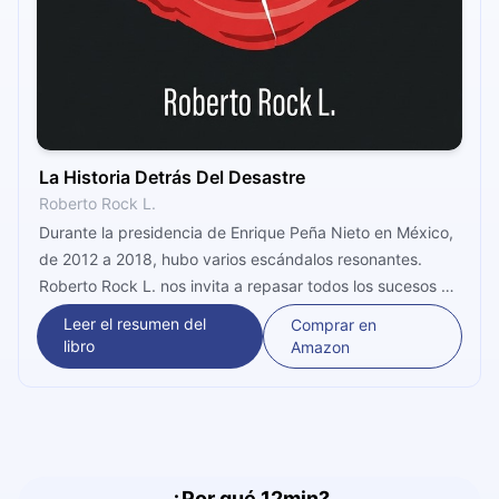
La Historia Detrás Del Desastre
Roberto Rock L.
Durante la presidencia de Enrique Peña Nieto en México,
de 2012 a 2018, hubo varios escándalos resonantes.
Roberto Rock L. nos invita a repasar todos los sucesos de
ese período con detalles y diálogos. Resume, al fin y al
Leer el resumen del
Comprar en
cabo, lo que empezó como un proceso “salvador” y
libro
Amazon
terminó con una enorme imagen negativa.
¿Por qué 12min?