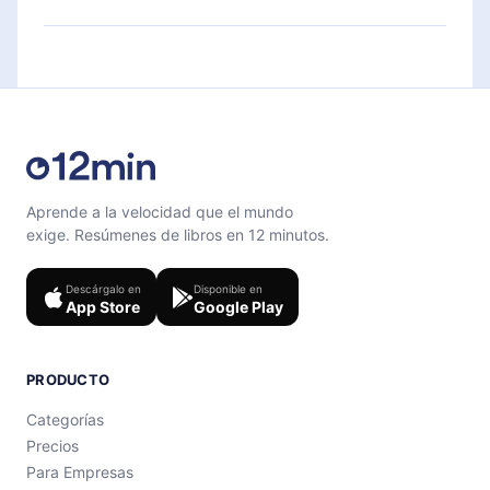
cuestionario de preguntas para ayudarte a fijar el
Siéntete libre de contactarnos en
contenido al final de cada microlibro.
support@12min.com
.
Aprende a la velocidad que el mundo
exige. Resúmenes de libros en 12 minutos.
Descárgalo en
Disponible en
App Store
Google Play
PRODUCTO
Categorías
Precios
Para Empresas