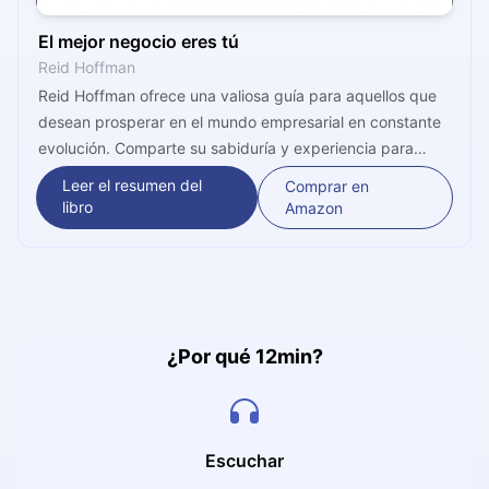
El mejor negocio eres tú
Reid Hoffman
Reid Hoffman ofrece una valiosa guía para aquellos que
desean prosperar en el mundo empresarial en constante
evolución. Comparte su sabiduría y experiencia para
ayudar a los lectores a adaptarse al futuro, invertir en su
Leer el resumen del
Comprar en
desarrollo personal y profesional, e impulsar su carrera. A
libro
Amazon
través de consejos prácticos y estrategias efectivas,
proporciona herramientas y perspectivas que pueden
ayudarte a alcanzar el éxito y destacarte en tu industria.
¿Por qué 12min?
Escuchar