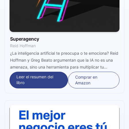
Superagency
Reid Hoffman
¿La inteligencia artificial te preocupa o te emociona? Reid
Hoffman y Greg Beato argumentan que la IA no es una
amenaza, sino una herramienta para multiplicar tu
capacidad de acción. Este microbook explora por qué
Leer el resumen del
Comprar en
participar activamente en su adopción hoy —y no
libro
Amazon
esperar desde la banca— es la decisión más importante
de esta generación.